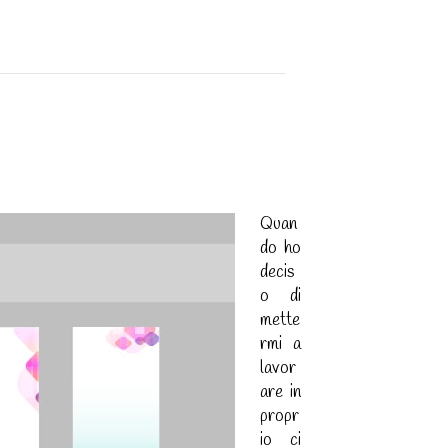
Quan
do ho
decis
o di
mette
rmi a
lavor
are in
propr
io ci