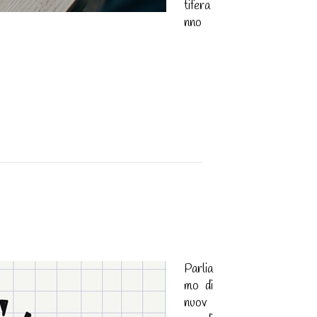
tifera
nno
Parlia
mo di
nuov