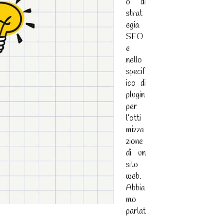
o di
strat
egia
SEO
e
nello
specif
ico di
plugin
per
l’otti
mizza
zione
di un
sito
web.
Abbia
mo
parlat