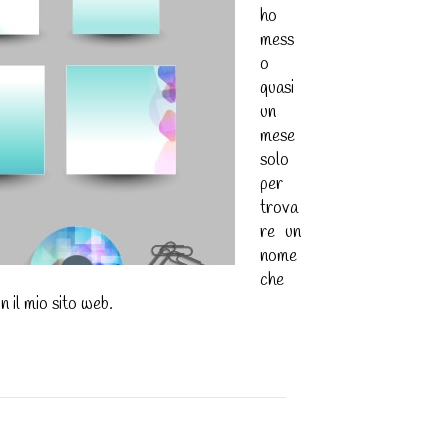
ho
mess
o
quasi
un
mese
solo
per
trova
re un
nome
che
 il mio sito web.