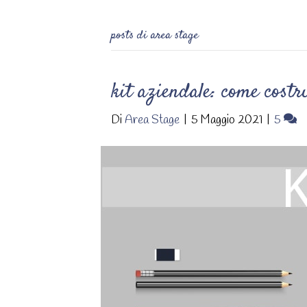
posts di area stage
kit aziendale: come costr
Di
Area Stage
|
5 Maggio 2021
|
5