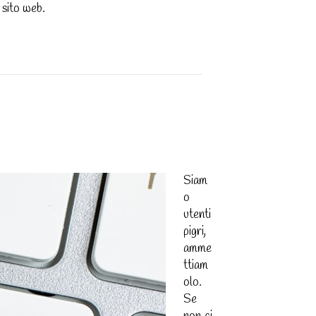
 sito web.
Siam
o
utenti
pigri,
amme
ttiam
olo.
Se