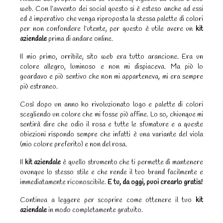
web. Con l’avvento dei social questo si è esteso anche ad essi
ed è imperativo che venga riproposta la stessa palette di colori
per non confondere l’utente, per questo è utile avere un
kit
aziendale
prima di andare online.
Il mio primo, orribile, sito web era tutto arancione. Era un
colore allegro, luminoso e non mi dispiaceva. Ma più lo
guardavo e più sentivo che non mi apparteneva, mi era sempre
più estraneo.
Così dopo un anno ho rivoluzionato logo e palette di colori
scegliendo un colore che mi fosse più affine. Lo so, chiunque mi
sentirà dire che odio il rosa e tutte le sfumature e a queste
obiezioni rispondo sempre che infatti è una variante del viola
(mio colore preferito) e non del rosa.
Il
kit aziendale
è quello strumento che ti permette di mantenere
ovunque lo stesso stile e che rende il tuo brand facilmente e
immediatamente riconoscibile.
E tu, da oggi, puoi crearlo gratis!
Continua a leggere per scoprire come ottenere il tuo
kit
aziendale
in modo completamente gratuito.