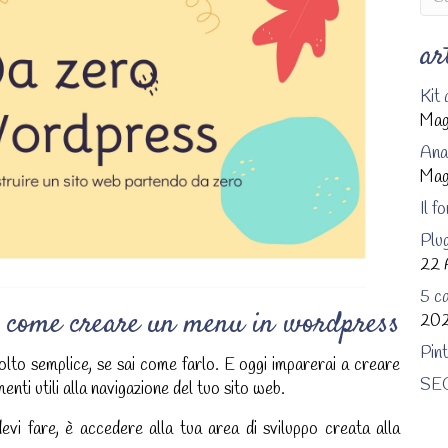
ar
Kit 
Mag
Anal
Mag
Il f
Plug
22 
5 ca
come creare un menu in wordpress
202
Pin
o semplice, se sai come farlo. E oggi imparerai a creare
SEO
nti utili alla navigazione del tuo sito web.
i fare, è accedere alla tua area di sviluppo creata alla