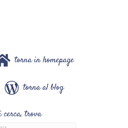
torna in homepage
torna al blog
i cerca, trova