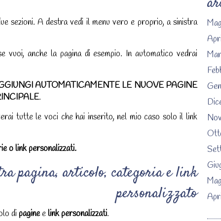
ar
e sezioni. A destra vedi il menu vero e proprio, a sinistra
Mag
Apr
e vuoi, anche la pagina di esempio. In automatico vedrai
Mar
Feb
GGIUNGI AUTOMATICAMENTE LE NUOVE PAGINE
Gen
INCIPALE
.
Dic
i tutte le voci che hai inserito, nel mio caso solo il link
Nov
Ott
ie o link personalizzati.
Set
Giu
tra pagina, articolo, categoria e link
Mag
personalizzato
Apr
olo di
pagine
e
link personalizzati
.